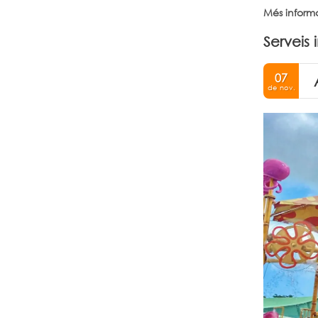
Més inform
Serveis 
07
de nov.