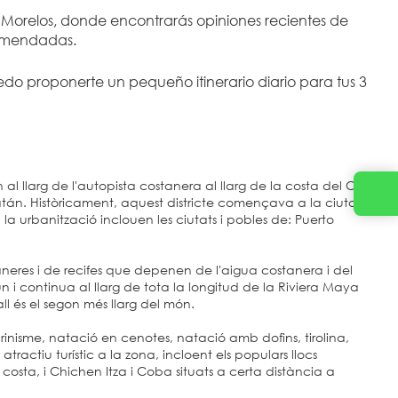
 Morelos, donde encontrarás opiniones recientes de 
ecomendadas.
uedo proponerte un pequeño itinerario diario para tus 3 
n al llarg de l'autopista costanera al llarg de la costa del Carib
atán. Històricament, aquest districte començava a la ciutat
a urbanització inclouen les ciutats i pobles de: Puerto
aneres i de recifes que depenen de l'aigua costanera i del
 continua al llarg de tota la longitud de la Riviera Maya
l és el segon més llarg del món.
marinisme, natació en cenotes, natació amb dofins, tirolina,
tractiu turístic a la zona, incloent els populars llocs
costa, i Chichen Itza i Coba situats a certa distància a