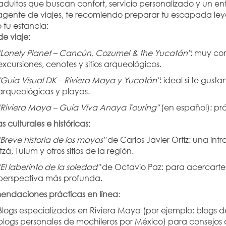
dultos que buscan confort, servicio personalizado y un ent
gente de viajes, te recomiendo preparar tu escapada ley
 tu estancia:
de viaje
:
"Lonely Planet – Cancún, Cozumel & the Yucatán"
: muy co
excursiones, cenotes y sitios arqueológicos.
"Guía Visual DK – Riviera Maya y Yucatán"
: ideal si te gust
arqueológicas y playas.
"Riviera Maya – Guía Viva Anaya Touring"
 (en español): prá
s culturales e históricas
:
"Breve historia de los mayas"
 de Carlos Javier Ortiz: una in
Itzá, Tulum y otros sitios de la región.
"El laberinto de la soledad"
 de Octavio Paz: para acercarte
perspectiva más profunda.
ndaciones prácticas en línea
:
Blogs especializados en Riviera Maya (por ejemplo: blogs de 
blogs personales de mochileros por México) para consejos a