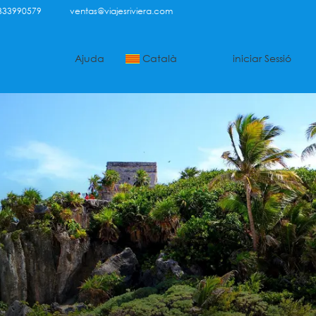
333990579
ventas@viajesriviera.com
Ajuda
Català
iniciar Sessió