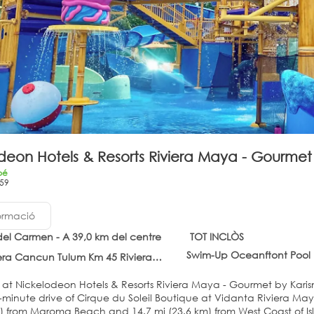
deon Hotels & Resorts Riviera Maya - Gourmet b
bé
59
ormació
del Carmen - A 39,0 km del centre
TOT INCLÒS
Swim-Up Oceanftont Pool 
ncun Tulum Km 45 Riviera Maya, Playa del Carmen 77710
 at Nickelodeon Hotels & Resorts Riviera Maya - Gourmet by Karism
nute drive of Cirque du Soleil Boutique at Vidanta Riviera Maya and Playa Paraiso G
m) from Maroma Beach and 14.7 mi (23.6 km) from West Coast of I