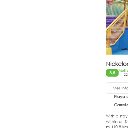
Nickelo
Molt 
8,5
22
Més inf
Playa 
Carretera Ca
With a stay
within a 10-mi
mi (10.8 k