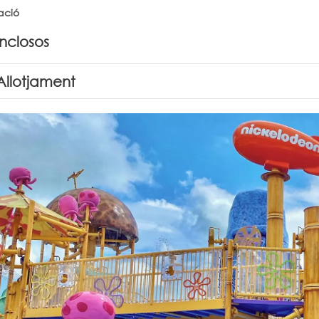
ació
inclosos
Allotjament