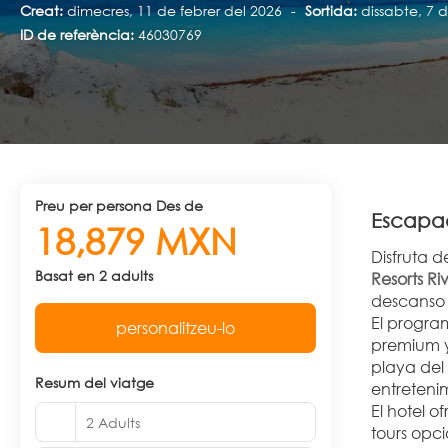
Creat:
dimecres, 11 de febrer del 2026
-
Sortida:
dissabte, 7
ID de referència:
46030769
preu per persona Des de
Escapad
18,879 MXN
Disfruta 
Basat en 2 adults
Resorts Ri
descanso 
El progra
personalitzeu-lo
premium y 
playa del 
Resum del viatge
entretenim
El hotel o
2 Adults
tours opc