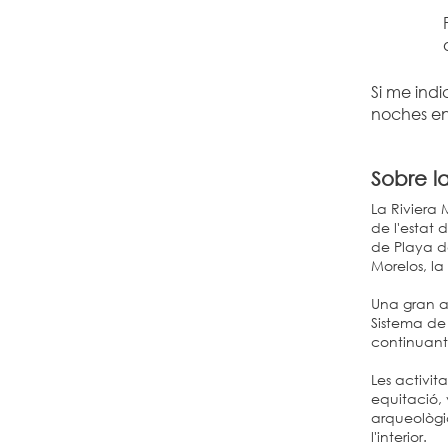
Si me indi
noches en 
Sobre l
La Riviera 
de l'estat 
de Playa de
Morelos, la
Una gran at
Sistema de
continuant 
Les activit
equitació, 
arqueològic
l'interior.