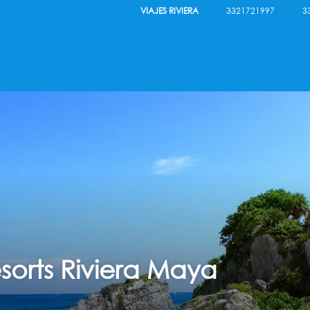
VIAJES RIVIERA
3321721997
3
sorts Riviera Maya