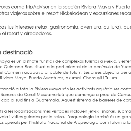
Foros como TripAdvisor en la sección Riviera Maya y Puerto
otros viajeros sobre el resort Nickelodeon y excursiones r
cas tus intereses (relax, gastronomía, aventura, cultura), p
el resort y alrededores.
a destinació
Maya és un districte turístic i de complexos turístics a Mèxic. S'esté
de Quintana Roo, situat a la part oriental de la península de Yuc
l Carmen i acabava al poble de Tulum. Les àrees objectiu per a l
 Riviera Maya, Puerto Aventuras, Akumal, Chemuyil i Tulum.
racció a tota la Riviera Maya són les activitats aquàtiques cost
 Barreres de Corall Mesoamericà que comença a prop de Cancun i
cap al sud fins a Guatemala. Aquest sistema de barreres de coral
ats a les localitzacions més visitades inclouen jet-ski, snorkel, sub
vela i visites guiades per la selva. L'arqueologia també és un gran a
s operats per l'Instituto Nacional de Arqueología com Tulum a la 