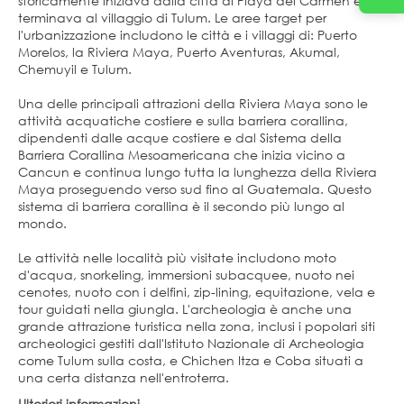
storicamente iniziava dalla città di Playa del Carmen e
terminava al villaggio di Tulum. Le aree target per
l'urbanizzazione includono le città e i villaggi di: Puerto
Morelos, la Riviera Maya, Puerto Aventuras, Akumal,
Chemuyil e Tulum.
Una delle principali attrazioni della Riviera Maya sono le
attività acquatiche costiere e sulla barriera corallina,
dipendenti dalle acque costiere e dal Sistema della
Barriera Corallina Mesoamericana che inizia vicino a
Cancun e continua lungo tutta la lunghezza della Riviera
Maya proseguendo verso sud fino al Guatemala. Questo
sistema di barriera corallina è il secondo più lungo al
mondo.
Le attività nelle località più visitate includono moto
d'acqua, snorkeling, immersioni subacquee, nuoto nei
cenotes, nuoto con i delfini, zip-lining, equitazione, vela e
tour guidati nella giungla. L'archeologia è anche una
grande attrazione turistica nella zona, inclusi i popolari siti
archeologici gestiti dall'Istituto Nazionale di Archeologia
come Tulum sulla costa, e Chichen Itza e Coba situati a
una certa distanza nell'entroterra.
Ulteriori informazioni