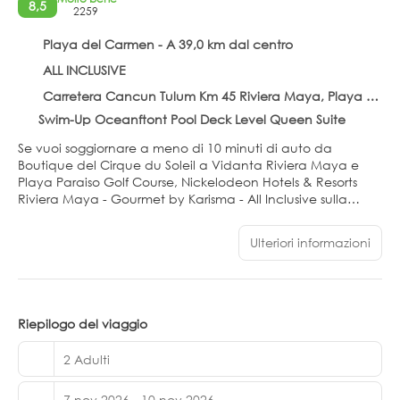
8,5
2259
Playa del Carmen - A 39,0 km dal centro
ALL INCLUSIVE
Carretera Cancun Tulum Km 45 Riviera Maya, Playa del Carmen 77710
Swim-Up Oceanftont Pool Deck Level Queen Suite
Se vuoi soggiornare a meno di 10 minuti di auto da
Boutique del Cirque du Soleil a Vidanta Riviera Maya e
Playa Paraiso Golf Course, Nickelodeon Hotels & Resorts
Riviera Maya - Gourmet by Karisma - All Inclusive sulla
spiaggia di Playa del Carmen fa proprio al caso tuo.
Questo hotel all-inclusive dista 10,8 km da Spiaggia
Ulteriori informazioni
Maroma e 23,6 km da El Parque Nacional Costa
Occidental de Isla Mujeres, Punta Cancún y Punta Nizuc.
Rilassati presso la spa con servizi completi, dove ti
attendono massaggi, trattamenti per il corpo e trattamenti
Riepilogo del viaggio
per il viso. Scegli dall'ampia selezione di servizi ricreativi,
che includono un parco acquatico con ingresso incluso
2 Adulti
nel prezzo, un centro fitness aperto 24 ore su 24 e una
piscina all'aperto. Questo hotel dispone, inoltre, di il Wi-Fi
7 nov 2026 - 10 nov 2026