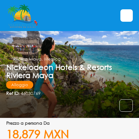
Riviera Maya, Messico
Nickelodeon Hotels & Resorts
Riviera Maya
Alloggio
Ref ID:
46030769
prezzo a persona Da
18,879 MXN