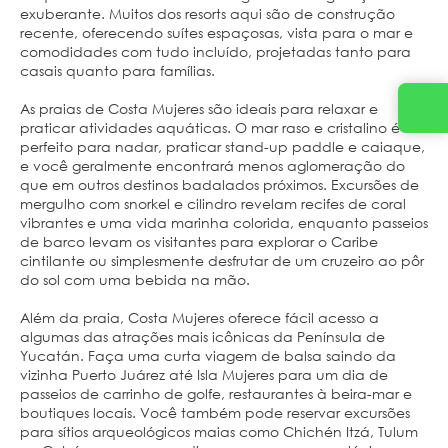
exuberante. Muitos dos resorts aqui são de construção
recente, oferecendo suítes espaçosas, vista para o mar e
comodidades com tudo incluído, projetadas tanto para
casais quanto para famílias.
As praias de Costa Mujeres são ideais para relaxar e
praticar atividades aquáticas. O mar raso e cristalino é
perfeito para nadar, praticar stand-up paddle e caiaque,
e você geralmente encontrará menos aglomeração do
que em outros destinos badalados próximos. Excursões de
mergulho com snorkel e cilindro revelam recifes de coral
vibrantes e uma vida marinha colorida, enquanto passeios
de barco levam os visitantes para explorar o Caribe
cintilante ou simplesmente desfrutar de um cruzeiro ao pôr
do sol com uma bebida na mão.
Além da praia, Costa Mujeres oferece fácil acesso a
algumas das atrações mais icônicas da Península de
Yucatán. Faça uma curta viagem de balsa saindo da
vizinha Puerto Juárez até Isla Mujeres para um dia de
passeios de carrinho de golfe, restaurantes à beira-mar e
boutiques locais. Você também pode reservar excursões
para sítios arqueológicos maias como Chichén Itzá, Tulum