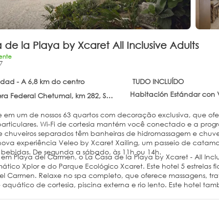
 de la Playa by Xcaret All Inclusive Adults
ente
7
idad - A 6,8 km do centro
TUDO INCLUÍDO
Habitación Estándar con 
 Federal Chetumal, km 282, Solidaridad 77710
 em um de nossos 63 quartos com decoração exclusiva, que ofere
articulares. Wi-Fi de cortesia mantém você conectado e a progr
e chuveiros separados têm banheiras de hidromassagem e chuveir
nova experiência Veleo by Xcaret Xailing, um passeio de catama
bebidas. De segunda a sábado, às 11h ou 14h.
em Playa del Carmen, o La Casa de la Playa by Xcaret - All Inclu
tico Xplor e do Parque Ecológico Xcaret. Este hotel 5 estrelas f
l Carmen. Relaxe no spa completo, que oferece massagens, tratame
quático de cortesia, piscina externa e rio lento. Este hotel tamb
bancas de jornal. As comodidades presentes incluem serviço de
te hotel tem 4 salas de reunião disponíveis para eventos. Serviç
tá disponível. Tarifas com tudo incluído estão disponíveis neste h