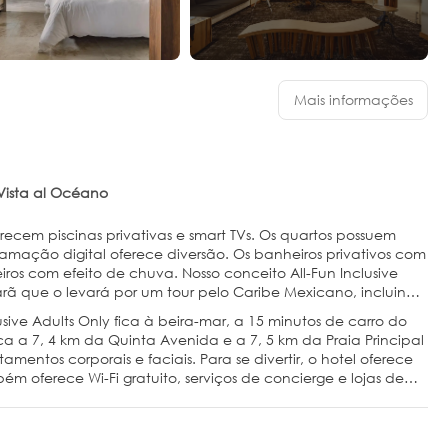
Mais informações
Vista al Océano
cem piscinas privativas e smart TVs. Os quartos possuem
amação digital oferece diversão. Os banheiros privativos com
os com efeito de chuva. Nosso conceito All-Fun Inclusive
rã que o levará por um tour pelo Caribe Mexicano, incluindo
sive Adults Only fica à beira-mar, a 15 minutos de carro do
ica a 7, 4 km da Quinta Avenida e a 7, 5 km da Praia Principal
ntos corporais e faciais. Para se divertir, o hotel oferece
ém oferece Wi-Fi gratuito, serviços de concierge e lojas de
 lavanderia e lavagem a seco, recepção 24 horas e guarda-
o de traslado de/para o aeroporto (disponível 24 horas) de
otel. Refeições e bebidas nos restaurantes no local estão