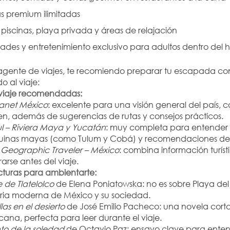
s premium ilimitadas
 piscinas, playa privada y áreas de relajación
dades y entretenimiento exclusivo para adultos dentro del h
gente de viajes, te recomiendo preparar tu escapada con 
o al viaje:
viaje recomendadas:
lanet México
: excelente para una visión general del país, c
n, además de sugerencias de rutas y consejos prácticos.
l – Riviera Maya y Yucatán
: muy completa para entender l
ruinas mayas (como Tulum y Cobá) y recomendaciones de 
 Geographic Traveler – México
: combina información turísti
rarse antes del viaje.
ecturas para ambientarte:
 de Tlatelolco
 de Elena Poniatowska: no es sobre Playa d
toria moderna de México y su sociedad.
las en el desierto
 de José Emilio Pacheco: una novela corta
ana, perfecta para leer durante el viaje.
nto de la soledad
 de Octavio Paz: ensayo clave para entende