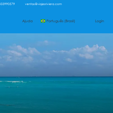
333990579
ventas@viajesriviera.com
Ajuda
Português (Brasil)
Login