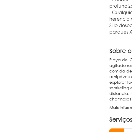
profundiza
- Cualquie
herencia c
Si lo dese
parques X
Sobre o
Playa del 
agitado res
comida de c
amigáveis 
explorar t
snorkeling
distância,
charmosas 
Mais infor
Serviços