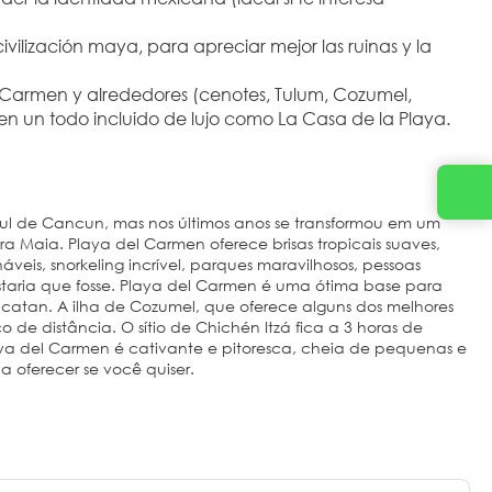
vilización maya, para apreciar mejor las ruinas y la 
l Carmen y alrededores (cenotes, Tulum, Cozumel, 
n un todo incluido de lujo como La Casa de la Playa.
ul de Cancun, mas nos últimos anos se transformou em um
era Maia. Playa del Carmen oferece brisas tropicais suaves,
áveis, snorkeling incrível, parques maravilhosos, pessoas
staria que fosse. Playa del Carmen é uma ótima base para
Yucatan. A ilha de Cozumel, que oferece alguns dos melhores
e distância. O sítio de Chichén Itzá fica a 3 horas de
laya del Carmen é cativante e pitoresca, cheia de pequenas e
 oferecer se você quiser.