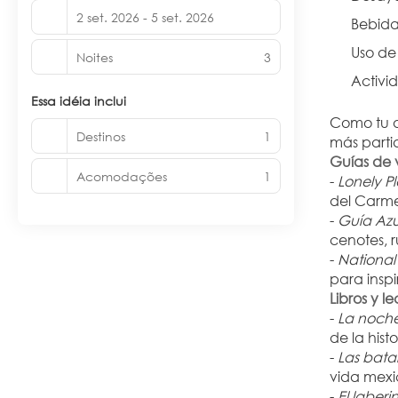
2 set. 2026 - 5 set. 2026
Bebida
Uso de
Noites
3
Activi
Essa idéia inclui
Como tu a
Destinos
1
más partid
Guías de 
Acomodações
1
- 
Lonely P
del Carme
- 
Guía Azu
cenotes, 
- 
National
para inspi
Libros y l
- 
La noche
de la his
- 
Las batal
vida mexic
- 
El laberi