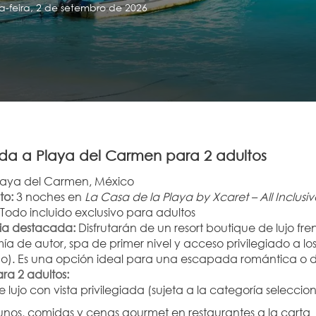
a-feira, 2 de setembro de 2026
a a Playa del Carmen para 2 adultos
laya del Carmen, México
to:
 3 noches en 
La Casa de la Playa by Xcaret – All Inclusi
 Todo incluido exclusivo para adultos
ia destacada:
 Disfrutarán de un resort boutique de lujo fr
a de autor, spa de primer nivel y acceso privilegiado a lo
o). Es una opción ideal para una escapada romántica o de r
ra 2 adultos:
e lujo con vista privilegiada (sujeta a la categoría selecci
nos, comidas y cenas gourmet en restaurantes a la carta