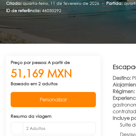
Criado:
quarta-feira, 11 de fevereiro de 2026
-
Partida:
quart
ID de referência:
46030292
preço por pessoa A partir de
Escapad
51,169 MXN
Destino:
 P
Baseado em 2 adultos
Alojamien
Régimen:
Experienc
Personalizar
gastronomí
contratad
Resumo da viagem
Incluye pa
Suite d
2 Adultos
Desayu