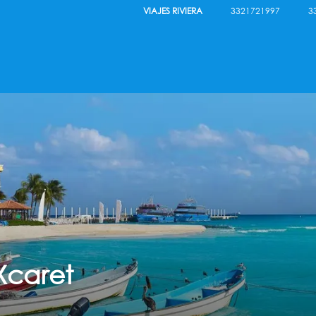
VIAJES RIVIERA
3321721997
3
Xcaret