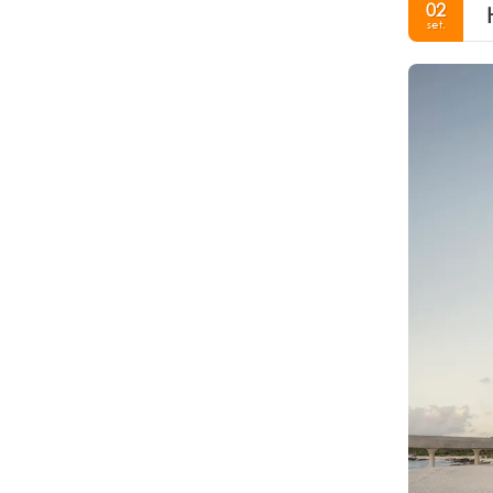
02
set.