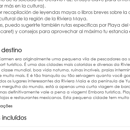
r más en la cultura).
r recopilación de leyendas mayas o libros breves sobre la ci
ultural de la región de la Riviera Maya.
as, puedo sugerirte también rutas específicas por Playa de
caret) y consejos para aprovechar al máximo tu estancia e
 destino
Carmen era originalmente uma pequena vila de pescadores ao s
ort turístico. É uma das cidades mais coloridas e diversas da Rivi
lasse mundial, boa vida noturna, ruínas incríveis, praias intermin
e muito mais. E é tão tranquilo ou tão selvagem quanto você go
odos os lugares interessantes da Riviera Maia e da península de 
 e mergulho do mundo, está a apenas uma curta viagem de barco d
 mas definitivamente vale a pena a viagem! Embora turística, P
lojas e restaurantes mexicanos. Esta pequena cidade tem muito a
mações
 incluídos