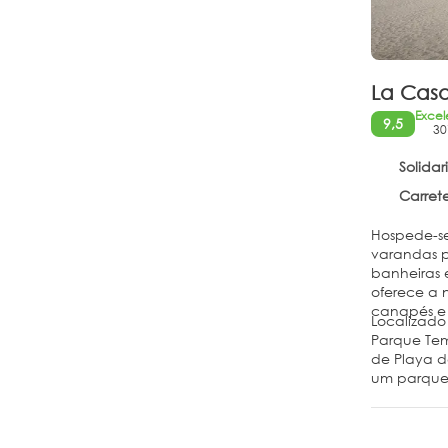
La Casa
Excel
9,5
30
Solidar
Carretera
Hospede-se
varandas p
banheiras 
oferece a 
canapés e 
Localizado 
Parque Temá
de Playa de
um parque a
presentes/
volumes. Es
cortesia es