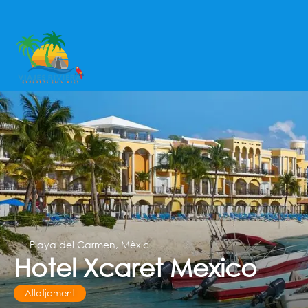
Playa del Carmen, Mèxic
Hotel Xcaret Mexico
Allotjament