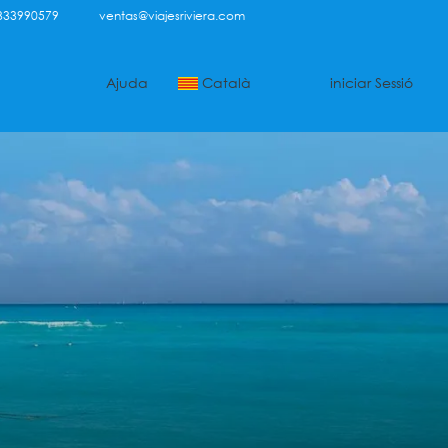
333990579
ventas@viajesriviera.com
Ajuda
Català
iniciar Sessió