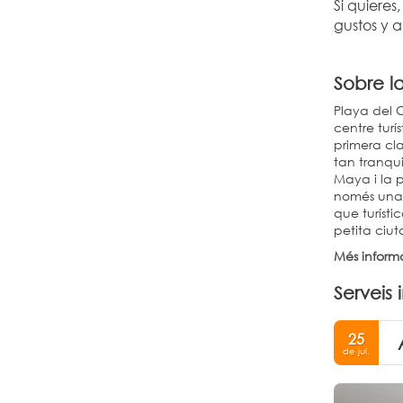
Si quieres
gustos y 
Sobre l
Playa del C
centre turí
primera cla
tan tranqui
Maya i la p
només una c
que turísti
petita ciuta
Més inform
Serveis 
25
de jul.