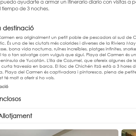
, puedo ayudarte a armar un itinerario diario con visitas a
al tiempo de 3 noches.
a destinació
armen era originalment un petit poble de pescadors al sud de Can
stic. És una de les ciutats més colorides i diverses de la Riviera M
sse, bona vida nocturna, ruïnes increïbles, platges infinites, snork
l·la o tan salvatge com vulguis que sigui. Playa del Carmen és una 
enínsula de Yucatán. L'illa de Cozumel, que ofereix algunes de le
urta travessia en barca. El lloc de Chichén Itzá està a 3 hores d
ca, Playa del Carmen és captivadora i pintoresca, plena de petit
t té molt a oferir si ho vols.
ació
inclosos
Allotjament