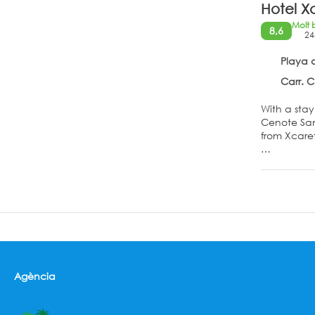
Hotel Xc
Molt 
8,6
24
Playa 
Carr. Chetu
With a stay
Cenote Santa Cruz and a
from Xcare
Pamper your
amenities, 
concierge 
Make yourse
bed comes w
entertainm
Enjoy Mexic
Agència
are also av
full breakf