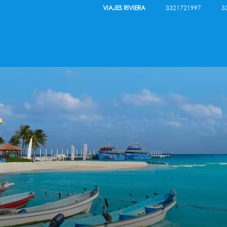
VIAJES RIVIERA
3321721997
3