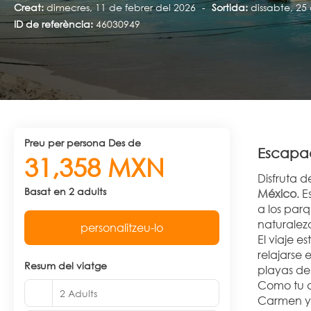
Creat:
dimecres, 11 de febrer del 2026
-
Sortida:
dissabte, 25 
ID de referència:
46030949
preu per persona Des de
Escapad
31,358 MXN
Disfruta d
Basat en 2 adults
México
. 
a los parq
naturaleza
personalitzeu-lo
El viaje e
relajarse 
Resum del viatge
playas de
Como tu a
2 Adults
Carmen y 