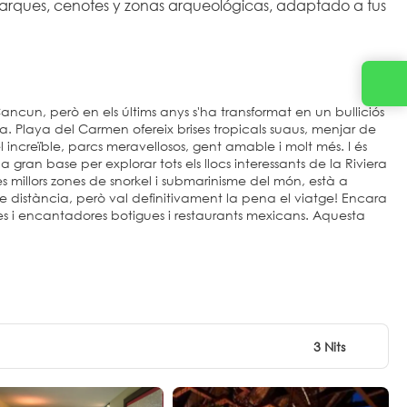
 parques, cenotes y zonas arqueológicas, adaptado a tus 
cun, però en els últims anys s'ha transformat en un bulliciós
aya. Playa del Carmen ofereix brises tropicals suaus, menjar de
el increïble, parcs meravellosos, gent amable i molt més. I és
gran base per explorar tots els llocs interessants de la Riviera
s millors zones de snorkel i submarinisme del món, està a
e distància, però val definitivament la pena el viatge! Encara
es i encantadores botigues i restaurants mexicans. Aquesta
3 Nits