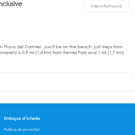
inclusive
Més informació
ve in Playa del Carmen, you'll be on the beach, just steps from
ts, and facials. You're sure to appreciate the recreational
is court. Additional features at this property include
or private hot tubs and flat-screen televisions. Your pillowtop
te balconies. Digital television is provided for your
tay in and take advantage of the 24-hour room service. Snacks
Enllaços d’interès
ne of the 14 bars/lounges or 2 poolside bars. A complimentary
Política de privacitat