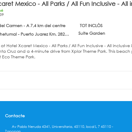
aret Mexico - All Parks / All Fun Inclusive - All 
bé
39
del Carmen - A 7,4 km del centre
TOT INCLÒS
Suite Garden
mal - Puerto Juarez Km. 282, Playa del Carmen 77710
 at Hotel Xcaret Mexico - All Parks / All Fun Inclusive - All inclusi
 4-minute drive from Xplor Theme Park. This beach property is 0.9 mi (1.4 km) from Xenses Park and 1 mi (1.7 km)
t Eco Theme Park.
self with a visit to the spa, which offers massages, body treatmen
which include 15 outdoor pools, a waterslide, and an outdoor tenn
services, an arcade/game room, and gift shops/newsstands.
lf at home in one of the 1800 air-conditioned rooms featuring indo
ith down comforters and Egyptian cotton sheets. Rooms have priva
ent.
an cuisine at CHIBALI, one of the property's 20 restaurants, or s
Contacte
ailable at the 2 coffee shops/cafes. Wind down with a drink at o
ast is served daily from 7:00 AM to noon.
Av Pablo Neruda 4341, Universitaria, 45110, local L 7 45110 -
Zapopan