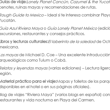
Guías de viaje:
Lonely Planet Cancún, Cozumel & the Yuca
cenotes, ruinas mayas y recomendaciones de rutas.
Rough Guide to Mexico
 – Ideal si te interesa combinar Pla
Yucatán.
Guía Azul Riviera Maya
 o 
Guía Lonely Planet México
 (edic
excursiones, restaurantes y consejos prácticos.
Libros y lecturas culturales:
El laberinto de la soledad
 de Oct
mexicana.
Los mayas
 de Michael D. Coe – Una excelente introducción a la
arqueológicos como Tulum o Cobá.
Relatos y leyendas mayas
 (varias ediciones) – Lectura lige
región.
Material práctico para el viaje:
Mapas y folletos de los parq
disponibles en el hotel o en sus páginas oficiales).
Blog de viajes “Riviera Maya” (varios blogs en español) c
restaurantes y vida nocturna en Playa del Carmen.