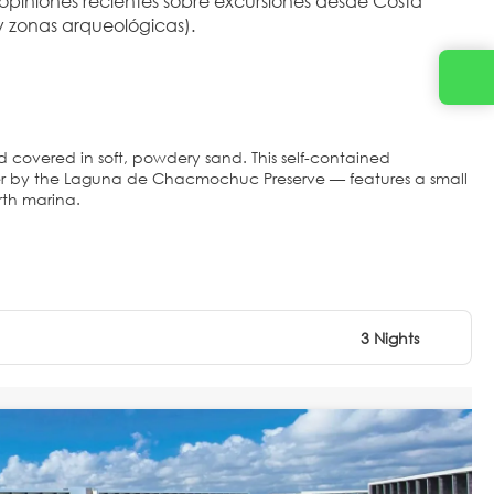
opiniones recientes sobre excursiones desde Costa 
 y zonas arqueológicas).
 covered in soft, powdery sand. This self-contained
r by the Laguna de Chacmochuc Preserve — features a small
rth marina.
3 Nights