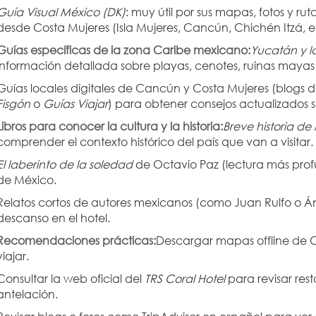
Guía Visual México (DK)
: muy útil por sus mapas, fotos y r
desde Costa Mujeres (Isla Mujeres, Cancún, Chichén Itzá, et
Guías específicas de la zona Caribe mexicano:
Yucatán y l
información detallada sobre playas, cenotes, ruinas mayas
Guías locales digitales de Cancún y Costa Mujeres (blogs 
Fisgón
 o 
Guías Viajar
) para obtener consejos actualizados s
Libros para conocer la cultura y la historia:
Breve historia de
comprender el contexto histórico del país que van a visitar.
El laberinto de la soledad
 de Octavio Paz (lectura más prof
de México.
Relatos cortos de autores mexicanos (como Juan Rulfo o Á
descanso en el hotel.
Recomendaciones prácticas:
Descargar mapas offline de 
viajar.
Consultar la web oficial del 
TRS Coral Hotel
 para revisar res
antelación.