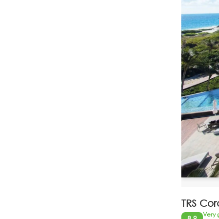
TRS Cora
Very
8.9