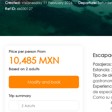
Created:
Wednesday 11 February 2026
-
Departure:
Saturda
Ref ID:
46030127
price per person From
Escapa
10,485 MXN
Pasajeros:
Based on 2 adults
Estancia:
 
Tipo de a
gastronom
Modify and book
Experienc
de especia
Trip summary
Como su a
2 Adults