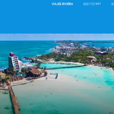
VIAJES RIVIERA
3321721997
3