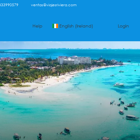
333990579
ventas@viajesriviera.com
Help
English (Ireland)
Login