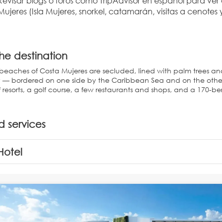
Revisar blogs o foros como TripAdvisor en español para ver 
Mujeres (Isla Mujeres, snorkel, catamarán, visitas a cenotes
he destination
beaches of Costa Mujeres are secluded, lined with palm trees and
— bordered on one side by the Caribbean Sea and on the othe
f resorts, a golf course, a few restaurants and shops, and a 170-be
d services
Hotel