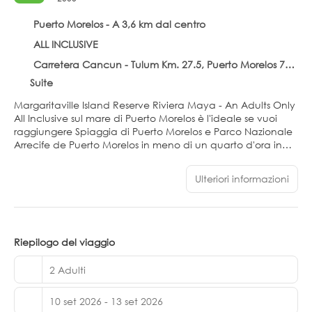
Puerto Morelos - A 3,6 km dal centro
ALL INCLUSIVE
Carretera Cancun - Tulum Km. 27.5, Puerto Morelos 77580
Suite
Margaritaville Island Reserve Riviera Maya - An Adults Only
All Inclusive sul mare di Puerto Morelos è l'ideale se vuoi
raggiungere Spiaggia di Puerto Morelos e Parco Nazionale
Arrecife de Puerto Morelos in meno di un quarto d'ora in
auto. Questo hotel all-inclusive dista 11,7 km da El Parque
Nacional Costa Occidental de Isla Mujeres, Punta Cancún
Ulteriori informazioni
y Punta Nizuc e 13,4 km da Golf Club Moon Palace.
Dedicati al relax presso la spa completa, dove
abbandonarti ai benefici dei massaggi. Il divertimento è
assicurato grazie ad un'ampia gamma di servizi, che
Riepilogo del viaggio
include 3 piscine all'aperto, una palestra aperta giorno e
nottee 2 campo da pickleball all'aperto. In questo hotel
2 Adulti
potrai inoltre contare su il Wi-Fi gratuito, servizi di concierge
e servizi per matrimoni.
10 set 2026 - 13 set 2026