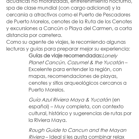
acuáticas no motorizadas, entretenimiento nocturno, 
spa de clase mundial (con cargo adicional) y la 
cercanía a atractivos como el Puerto de Pescadores 
de Puerto Morelos, cenotes de la Ruta de los Cenotes 
y excursiones a Cancún o Playa del Carmen, a corta 
distancia por carretera.
Como su agente de viajes, le recomiendo algunas 
lecturas y guías para preparar mejor su experiencia:
Guías de viaje recomendadas:
Lonely 
Planet Cancún, Cozumel & the Yucatán
 – 
Excelente para entender la región, con 
mapas, recomendaciones de playas, 
cenotes y sitios arqueológicos cercanos a 
Puerto Morelos.
Guía Azul Riviera Maya & Yucatán
 (en 
español) – Muy completa, con contexto 
cultural, histórico y sugerencias de rutas por 
la Riviera Maya.
Rough Guide to Cancun and the Mayan 
Riviera
 – Ideal si les gusta combinar relax 