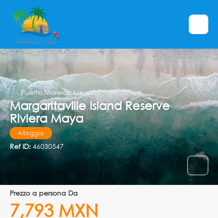
Puerto Morelos, Messico
Margaritaville Island Reserve
Riviera Maya
Alloggio
Ref ID:
46030547
prezzo a persona Da
7,793 MXN