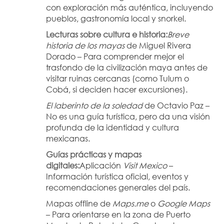
con exploración más auténtica, incluyendo 
pueblos, gastronomía local y snorkel.
Lecturas sobre cultura e historia:
Breve 
historia de los mayas
 de Miguel Rivera 
Dorado – Para comprender mejor el 
trasfondo de la civilización maya antes de 
visitar ruinas cercanas (como Tulum o 
Cobá, si deciden hacer excursiones).
El laberinto de la soledad
 de Octavio Paz – 
No es una guía turística, pero da una visión 
profunda de la identidad y cultura 
mexicanas.
Guías prácticas y mapas 
digitales:
Aplicación 
Visit Mexico
 – 
Información turística oficial, eventos y 
recomendaciones generales del país.
Mapas offline de 
Maps.me
 o 
Google Maps
– Para orientarse en la zona de Puerto 