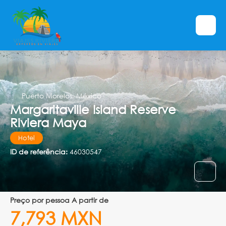
Puerto Morelos, México
Margaritaville Island Reserve
Riviera Maya
Hotel
ID de referência:
46030547
preço por pessoa A partir de
7,793 MXN