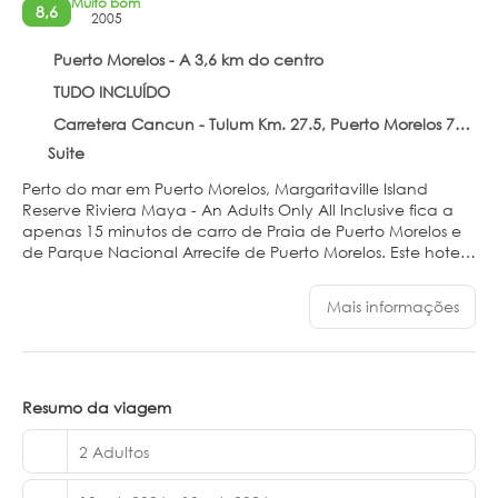
Muito bom
8,6
2005
Puerto Morelos - A 3,6 km do centro
TUDO INCLUÍDO
Carretera Cancun - Tulum Km. 27.5, Puerto Morelos 77580
Suite
Perto do mar em Puerto Morelos, Margaritaville Island
Reserve Riviera Maya - An Adults Only All Inclusive fica a
apenas 15 minutos de carro de Praia de Puerto Morelos e
de Parque Nacional Arrecife de Puerto Morelos. Este hotel
com tudo incluído fica a 15,7 km de Moon Palace Golf
Club e a 11,7 km de Parque Nacional Costa Occidental
Mais informações
de Isla Mujeres, Punta Cancún y Punta Nizuc.
Relaxe no spa de serviço completo, onde você pode
desfrutar de massagens. Você certamente vai curtir as
instalações recreativas, como 3 piscinas externas, uma
Resumo da viagem
academia aberta 24 horas e 2 quadras de pickleball
externas. Este hotel oferece Wi-Fi de cortesia, serviços de
2 Adultos
concierge e serviços de casamento.