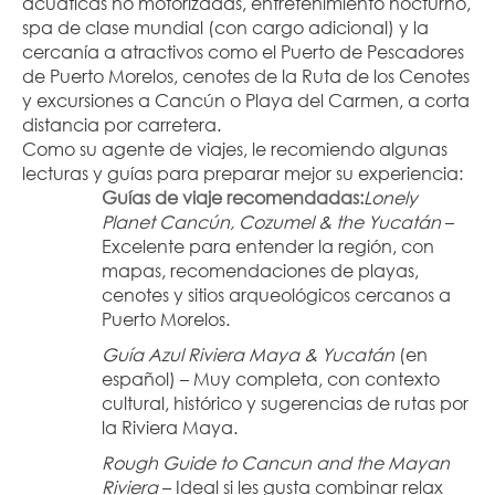
acuáticas no motorizadas, entretenimiento nocturno, 
spa de clase mundial (con cargo adicional) y la 
cercanía a atractivos como el Puerto de Pescadores 
de Puerto Morelos, cenotes de la Ruta de los Cenotes 
y excursiones a Cancún o Playa del Carmen, a corta 
distancia por carretera.
Como su agente de viajes, le recomiendo algunas 
lecturas y guías para preparar mejor su experiencia:
Guías de viaje recomendadas:
Lonely 
Planet Cancún, Cozumel & the Yucatán
 – 
Excelente para entender la región, con 
mapas, recomendaciones de playas, 
cenotes y sitios arqueológicos cercanos a 
Puerto Morelos.
Guía Azul Riviera Maya & Yucatán
 (en 
español) – Muy completa, con contexto 
cultural, histórico y sugerencias de rutas por 
la Riviera Maya.
Rough Guide to Cancun and the Mayan 
Riviera
 – Ideal si les gusta combinar relax 