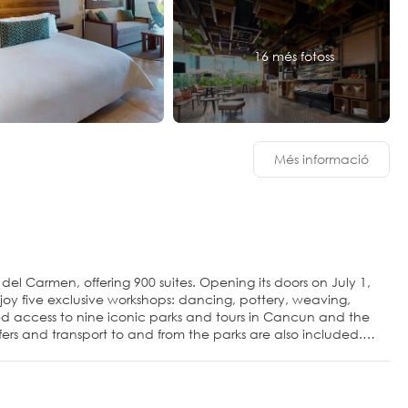
16 més fotoss
Més informació
a del Carmen, offering 900 suites. Opening its doors on July 1,
njoy five exclusive workshops: dancing, pottery, weaving,
ted access to nine iconic parks and tours in Cancun and the
fers and transport to and from the parks are also included.
c amenities. A security deposit of $4, 000 MXN is required