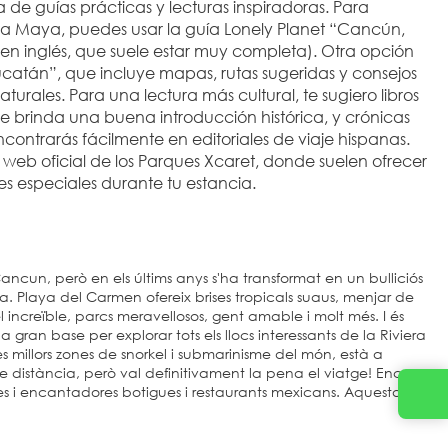
e guías prácticas y lecturas inspiradoras. Para 
ra Maya, puedes usar la guía Lonely Planet “Cancún, 
en inglés, que suele estar muy completa). Otra opción 
ucatán”, que incluye mapas, rutas sugeridas y consejos 
rales. Para una lectura más cultural, te sugiero libros 
 brinda una buena introducción histórica, y crónicas 
ontrarás fácilmente en editoriales de viaje hispanas. 
 web oficial de los Parques Xcaret, donde suelen ofrecer 
s especiales durante tu estancia.
cun, però en els últims anys s'ha transformat en un bulliciós
aya. Playa del Carmen ofereix brises tropicals suaus, menjar de
el increïble, parcs meravellosos, gent amable i molt més. I és
gran base per explorar tots els llocs interessants de la Riviera
s millors zones de snorkel i submarinisme del món, està a
e distància, però val definitivament la pena el viatge! Encara
es i encantadores botigues i restaurants mexicans. Aquesta