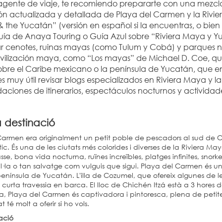
gente de viaje, te recomiendo prepararte con una mezcla d
ón actualizada y detallada de Playa del Carmen y la Rivie
the Yucatán” (versión en español si la encuentras, o bien 
 guía de Anaya Touring o Guía Azul sobre “Riviera Maya y Y
ar cenotes, ruinas mayas (como Tulum y Cobá) y parques natu
civilización maya, como “Los mayas” de Michael D. Coe, que
obre el Caribe mexicano o la península de Yucatán, que enc
 muy útil revisar blogs especializados en Riviera Maya y la
ciones de itinerarios, espectáculos nocturnos y actividade
a destinació
armen era originalment un petit poble de pescadors al sud de Can
stic. És una de les ciutats més colorides i diverses de la Riviera M
sse, bona vida nocturna, ruïnes increïbles, platges infinites, snork
l·la o tan salvatge com vulguis que sigui. Playa del Carmen és una 
enínsula de Yucatán. L'illa de Cozumel, que ofereix algunes de le
urta travessia en barca. El lloc de Chichén Itzá està a 3 hores d
ca, Playa del Carmen és captivadora i pintoresca, plena de petit
t té molt a oferir si ho vols.
ació