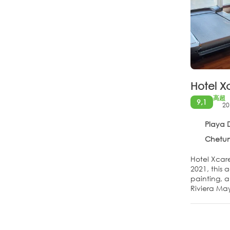
Hotel Xc
高超
9,1
20
Playa 
Chetumal- 
Hotel Xcare
2021, this 
painting, a
Riviera May
Each suite
upon check