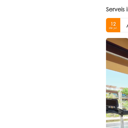
Serveis 
12
de jul.