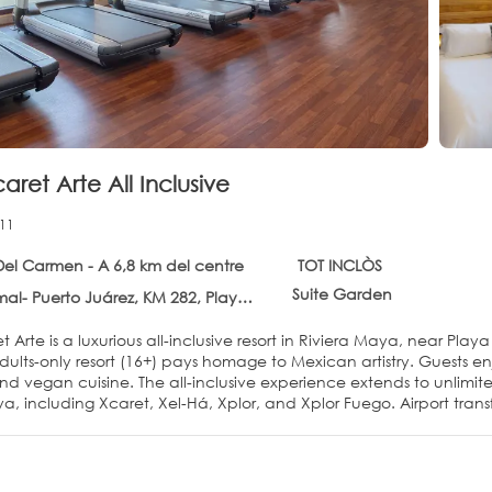
aret Arte All Inclusive
11
Del Carmen - A 6,8 km del centre
TOT INCLÒS
Suite Garden
Puerto Juárez, KM 282, Playa Del Carmen 77710
t Arte is a luxurious all-inclusive resort in Riviera Maya, near Play
adults-only resort (16+) pays homage to Mexican artistry. Guests e
nd vegan cuisine. The all-inclusive experience extends to unlimi
a, including Xcaret, Xel-Há, Xplor, and Xplor Fuego. Airport trans
 is uniquely decorated with handcrafted Mexican décor and organi
-in and refunded upon departure.