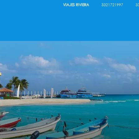
VIAJES RIVIERA
3321721997
3