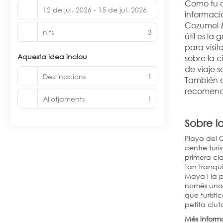
Como tu a
12 de jul. 2026 - 15 de jul. 2026
informaci
Cozumel & 
nits
3
útil es la
para visit
Aquesta idea inclou
sobre la 
de viaje s
Destinacions
1
También es
recomenda
Allotjaments
1
Sobre l
Playa del C
centre turí
primera cla
tan tranqui
Maya i la p
només una c
que turísti
petita ciuta
Més inform