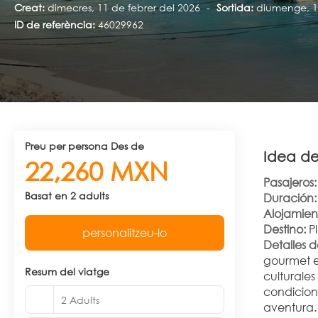
Creat:
dimecres, 11 de febrer del 2026
-
Sortida:
diumenge, 12
ID de referència:
46029962
preu per persona Des de
Idea de
22,260 MXN
Pasajeros:
Basat en 2 adults
Duración:
Alojamien
Destino:
 P
personalitzeu-lo
Detalles 
gourmet en
Resum del viatge
culturales
condicion
2 Adults
aventura.