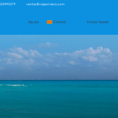
333990579
ventas@viajesriviera.com
Ajuda
Català
iniciar Sessió