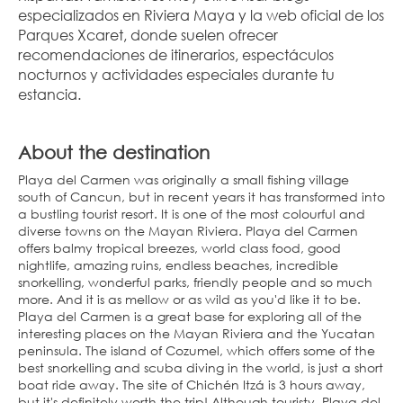
especializados en Riviera Maya y la web oficial de los 
Parques Xcaret, donde suelen ofrecer 
recomendaciones de itinerarios, espectáculos 
nocturnos y actividades especiales durante tu 
estancia.
About the destination
Playa del Carmen was originally a small fishing village
south of Cancun, but in recent years it has transformed into
a bustling tourist resort. It is one of the most colourful and
diverse towns on the Mayan Riviera. Playa del Carmen
offers balmy tropical breezes, world class food, good
nightlife, amazing ruins, endless beaches, incredible
snorkelling, wonderful parks, friendly people and so much
more. And it is as mellow or as wild as you'd like it to be.
Playa del Carmen is a great base for exploring all of the
interesting places on the Mayan Riviera and the Yucatan
peninsula. The island of Cozumel, which offers some of the
best snorkelling and scuba diving in the world, is just a short
boat ride away. The site of Chichén Itzá is 3 hours away,
but it's definitely worth the trip! Although touristy, Playa del