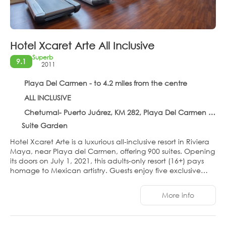
Hotel Xcaret Arte All Inclusive
Superb
9.1
2011
Playa Del Carmen - to 4.2 miles from the centre
ALL INCLUSIVE
Chetumal- Puerto Juárez, KM 282, Playa Del Carmen 77710
Suite Garden
Hotel Xcaret Arte is a luxurious all-inclusive resort in Riviera
Maya, near Playa del Carmen, offering 900 suites. Opening
its doors on July 1, 2021, this adults-only resort (16+) pays
homage to Mexican artistry. Guests enjoy five exclusive
workshops: dancing, pottery, weaving, painting, and
vegan cuisine. The all-inclusive experience extends to
More info
unlimited access to nine iconic parks and tours in Cancun
and the Riviera Maya, including Xcaret, Xel-Há, Xplor, and
Xplor Fuego. Airport transfers and transport to and from the