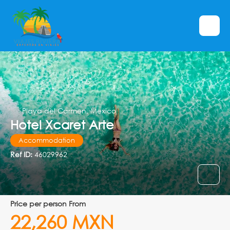
Playa del Carmen, Mexico
Hotel Xcaret Arte
Accommodation
Ref ID:
46029962
price per person From
22,260 MXN