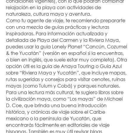
condiciones vigentes), con lo que podrán combinar 
relajación en la playa con actividades de 
naturaleza, cultura maya y aventura.
Como tu agente de viaje, te recomiendo prepararte 
con una mezcla de guías prácticas y lecturas 
inspiradoras. Para información actualizada y 
detallada de Playa del Carmen y la Riviera Maya, 
puedes usar la guía Lonely Planet “Cancún, Cozumel 
& the Yucatán” (versión en español si la encuentras, 
o bien en inglés, que suele estar muy completa). Otra 
opción útil es la guía de Anaya Touring o Guía Azul 
sobre “Riviera Maya y Yucatán”, que incluye mapas, 
rutas sugeridas y consejos para visitar cenotes, ruinas 
mayas (como Tulum y Cobá) y parques naturales. 
Para una lectura más cultural, te sugiero libros sobre 
la civilización maya, como “Los mayas” de Michael 
D. Coe, que brinda una buena introducción 
histórica, y crónicas de viaje sobre el Caribe 
mexicano o la península de Yucatán, que 
encontrarás fácilmente en editoriales de viaje 
hispanas. También es muy útil revisar blogs 