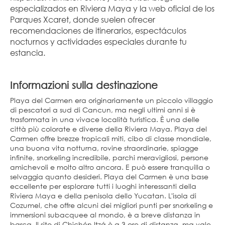
especializados en Riviera Maya y la web oficial de los 
Parques Xcaret, donde suelen ofrecer 
recomendaciones de itinerarios, espectáculos 
nocturnos y actividades especiales durante tu 
estancia.
Informazioni sulla destinazione
Playa del Carmen era originariamente un piccolo villaggio
di pescatori a sud di Cancun, ma negli ultimi anni si è
trasformata in una vivace località turistica. È una delle
città più colorate e diverse della Riviera Maya. Playa del
Carmen offre brezze tropicali miti, cibo di classe mondiale,
una buona vita notturna, rovine straordinarie, spiagge
infinite, snorkeling incredibile, parchi meravigliosi, persone
amichevoli e molto altro ancora. E può essere tranquilla o
selvaggia quanto desideri. Playa del Carmen è una base
eccellente per esplorare tutti i luoghi interessanti della
Riviera Maya e della penisola dello Yucatan. L'isola di
Cozumel, che offre alcuni dei migliori punti per snorkeling e
immersioni subacquee al mondo, è a breve distanza in
barca. Il sito di Chichén Itzá è a 3 ore di distanza, ma vale