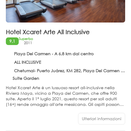
Hotel Xcaret Arte All Inclusive
Superbo
9,1
2011
Playa Del Carmen - A 6,8 km dal centro
ALL INCLUSIVE
Chetumal- Puerto Juárez, KM 282, Playa Del Carmen 77710
Suite Garden
Hotel Xcaret Arte è un lussuoso resort all-inclusive nella
Riviera Maya, vicino a Playa del Carmen, che offre 900
suite. Aperto il 1° luglio 2021, questo resort per soli adulti
(16+) rende omaggio all'arte messicana. Gli ospiti possono
usufruire di cinque esclusivi workshop: danza, ceramica,
tessitura, pittura e cucina vegana. L'esperienza all-inclusive
Ulteriori informazioni
si estende all'accesso illimitato a nove parchi e tour iconici
a Cancun e nella Riviera Maya, tra cui Xcaret, Xel-Há,