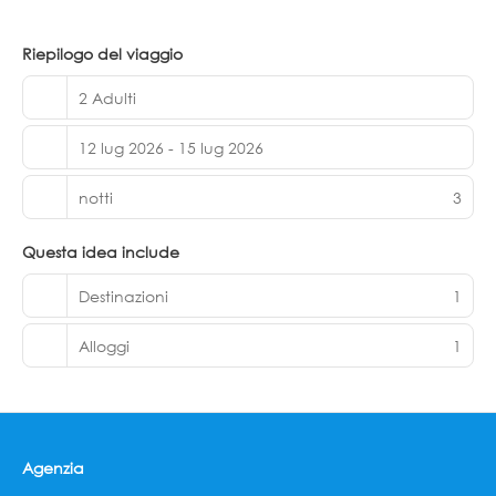
Xplor e Xplor Fuego. Sono inclusi anche i trasferimenti
aeroportuali e il trasporto da e per i parchi. Ogni suite è
decorata in modo unico con elementi artigianali messicani
Riepilogo del viaggio
e accessori biologici. Al momento del check-in è richiesto
un deposito cauzionale di 4. 000 MXN, che verrà
2 Adulti
rimborsato alla partenza.
12 lug 2026 - 15 lug 2026
notti
3
Questa idea include
Destinazioni
1
Alloggi
1
Agenzia