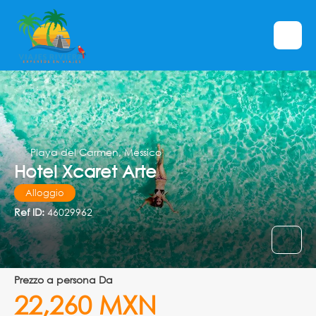
Playa del Carmen, Messico
Hotel Xcaret Arte
Alloggio
Ref ID:
46029962
prezzo a persona Da
22,260 MXN