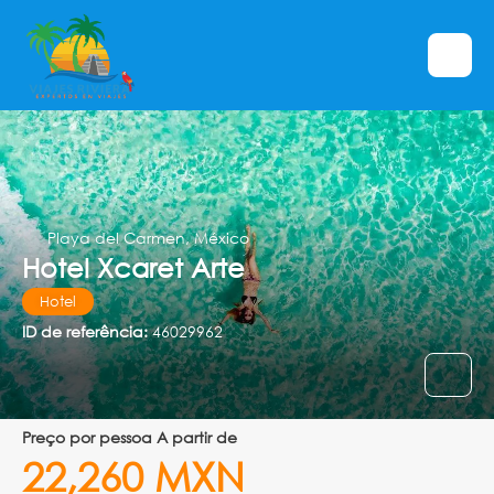
Playa del Carmen, México
Hotel Xcaret Arte
Hotel
ID de referência:
46029962
preço por pessoa A partir de
22,260 MXN