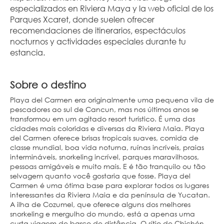
especializados en Riviera Maya y la web oficial de los 
Parques Xcaret, donde suelen ofrecer 
recomendaciones de itinerarios, espectáculos 
nocturnos y actividades especiales durante tu 
estancia.
Sobre o destino
Playa del Carmen era originalmente uma pequena vila de
pescadores ao sul de Cancun, mas nos últimos anos se
transformou em um agitado resort turístico. É uma das
cidades mais coloridas e diversas da Riviera Maia. Playa
del Carmen oferece brisas tropicais suaves, comida de
classe mundial, boa vida noturna, ruínas incríveis, praias
intermináveis, snorkeling incrível, parques maravilhosos,
pessoas amigáveis e muito mais. E é tão tranquilo ou tão
selvagem quanto você gostaria que fosse. Playa del
Carmen é uma ótima base para explorar todos os lugares
interessantes da Riviera Maia e da península de Yucatan.
A ilha de Cozumel, que oferece alguns dos melhores
snorkeling e mergulho do mundo, está a apenas uma
curta viagem de barco de distância. O sítio de Chichén