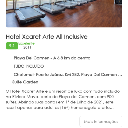
Hotel Xcaret Arte All Inclusive
Excelente
9,1
2011
Playa Del Carmen - A 6,8 km do centro
TUDO INCLUÍDO
Chetumal- Puerto Juárez, KM 282, Playa Del Carmen 77710
Suite Garden
O Hotel Xcaret Arte é um resort de luxo com tudo incluído
na Riviera Maya, perto de Playa del Carmen, com 900
suítes. Abrindo suas portas em 1º de julho de 2021, este
resort apenas para adultos (16+) homenageia a arte
mexicana. Os hóspedes desfrutam de cinco workshops
exclusivos: dança, cerâmica, tecelagem, pintura e
Mais informações
culinária vegana. A experiência com tudo incluído se