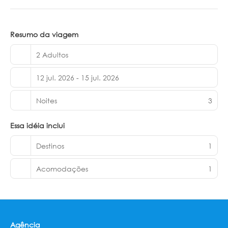
estende ao acesso ilimitado a nove parques e passeios
icônicos em Cancun e na Riviera Maya, incluindo Xcaret,
Xel-Há, Xplor e Xplor Fuego. Traslados do aeroporto e
transporte de e para os parques também estão incluídos.
Resumo da viagem
Cada suíte é decorada de forma única com decoração
mexicana artesanal e amenidades orgânicas. Um
2 Adultos
depósito de segurança de $4. 000 MXN é exigido no
check-in e reembolsado na partida.
12 jul. 2026 - 15 jul. 2026
Noites
3
Essa idéia inclui
Destinos
1
Acomodações
1
Agência