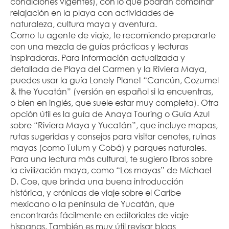
condiciones vigentes), con lo que podrán combinar 
relajación en la playa con actividades de 
naturaleza, cultura maya y aventura.
Como tu agente de viaje, te recomiendo prepararte 
con una mezcla de guías prácticas y lecturas 
inspiradoras. Para información actualizada y 
detallada de Playa del Carmen y la Riviera Maya, 
puedes usar la guía Lonely Planet “Cancún, Cozumel 
& the Yucatán” (versión en español si la encuentras, 
o bien en inglés, que suele estar muy completa). Otra 
opción útil es la guía de Anaya Touring o Guía Azul 
sobre “Riviera Maya y Yucatán”, que incluye mapas, 
rutas sugeridas y consejos para visitar cenotes, ruinas 
mayas (como Tulum y Cobá) y parques naturales. 
Para una lectura más cultural, te sugiero libros sobre 
la civilización maya, como “Los mayas” de Michael 
D. Coe, que brinda una buena introducción 
histórica, y crónicas de viaje sobre el Caribe 
mexicano o la península de Yucatán, que 
encontrarás fácilmente en editoriales de viaje 
hispanas. También es muy útil revisar blogs 